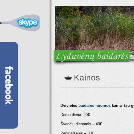
Kainos
Dvivietės
baidarės nuomos
kaina (su g
Darbo diena- 20
€
Švenčių dienomis – 40
€
Penktadienis – 30
€