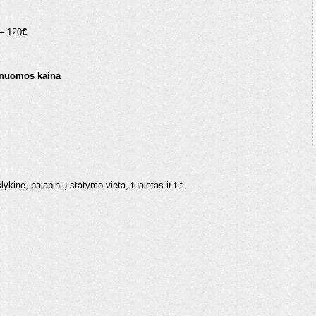
 – 120
€
 nuomos kaina
ykinė, palapinių statymo vieta, tualetas ir t.t.