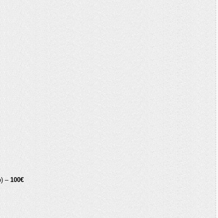
o) –
100€