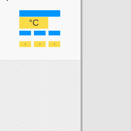
°C
/
/
/