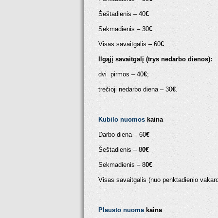
Šeštadienis – 40
€
Sekmadienis – 30
€
Visas savaitgalis – 60
€
Ilgąjį savaitgalį (trys nedarbo dienos):
dvi pirmos – 40
€
;
trečioji nedarbo diena – 30
€
.
Kubilo nuomos
kaina
Darbo diena – 60
€
Šeštadienis – 8
0€
Sekmadienis – 8
0€
Visas savaitgalis (nuo penktadienio vakar
Plausto nuoma
kaina