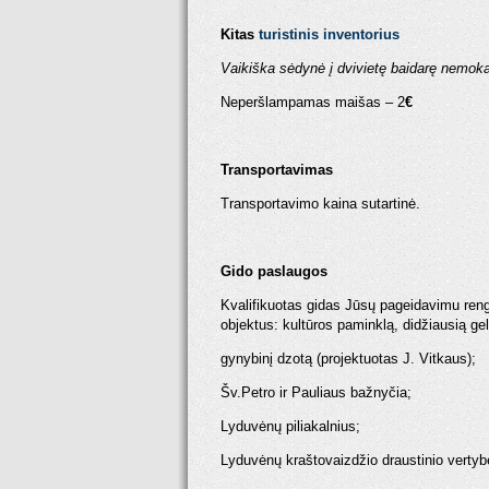
Kitas
turistinis inventorius
Vaikiška sėdynė į dvivietę baidarę nemok
Neperšlampamas maišas – 2
€
Transportavimas
Transportavimo kaina sutartinė.
Gido paslaugos
Kvalifikuotas gidas Jūsų pageidavimu ren
objektus: kultūros paminklą, didžiausią gele
gynybinį dzotą (projektuotas J. Vitkaus);
Šv.Petro ir Pauliaus bažnyčia;
Lyduvėnų piliakalnius;
Lyduvėnų kraštovaizdžio draustinio vertybe