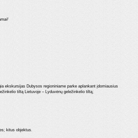
amai!
gia ekskursijas Dubysos regioniniame parke aplankant įdomiausius
žinkelio tiltą Lietuvoje – Lyduvėnų geležinkelio tiltą;
s; kitus objektus.