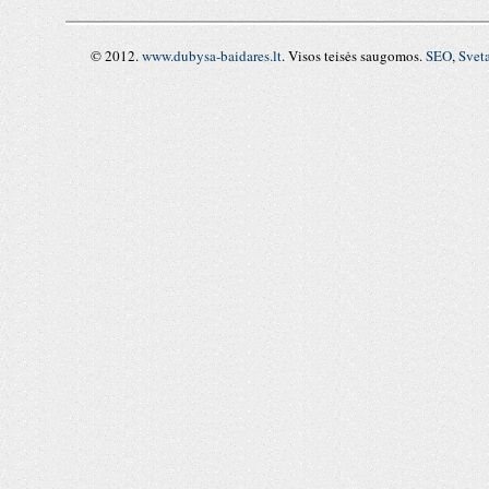
© 2012.
www.dubysa-baidares.lt
. Visos teisės saugomos.
SEO
,
Svet
RSS
,
RSS
FEED
,