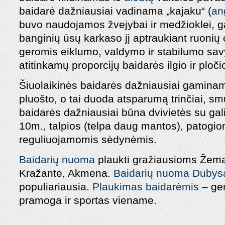
baidarė dažniausiai vadinama „kajaku“ (
an
buvo naudojamos žvejybai ir medžioklei, 
banginių ūsų karkaso jį aptraukiant ruonių
geromis eiklumo, valdymo ir stabilumo sav
atitinkamų proporcijų baidarės ilgio ir ploči
Šiuolaikinės baidarės dažniausiai gaminamos
pluošto, o tai duoda atsparumą trinčiai, sm
baidarės dažniausiai būna dvivietės su gali
10m., talpios (telpa daug mantos), patogiom
reguliuojamomis sėdynėmis.
Baidarių nuoma
plaukti gražiausioms Žema
Kražante, Akmena.
Baidarių nuoma Dubys
populiariausia.
Plaukimas baidarėmis
– ger
pramoga ir sportas viename.