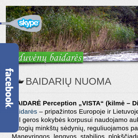
BAIDARIŲ NUOMA
BAIDARĖ Perception „VISTA“ (kilmė – Did
baidarės
– pripažintos Europoje ir Lietuvoje
dėl geros kokybės korpusui naudojamo aukš
patogių minkštų sėdynių, reguliuojamos pag
Manevringos, lengvos, stabilios, plokščia