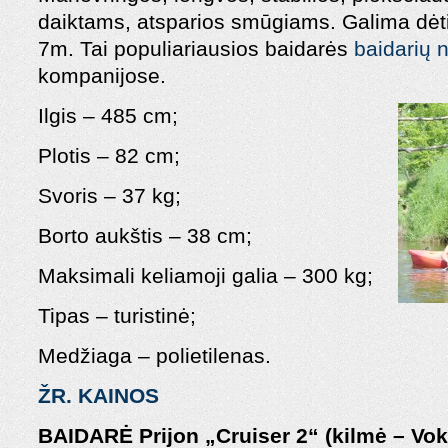
daiktams, atsparios smūgiams. Galima dėt
7m. Tai populiariausios baidarės
baidarių
kompanijose.
Ilgis – 485 cm;
Plotis – 82 cm;
Svoris – 37 kg;
Borto aukštis – 38 cm;
Maksimali keliamoji galia – 300 kg;
Tipas – turistinė;
Medžiaga – polietilenas.
ŽR. KAINOS
BAIDARĖ Prijon „Cruiser
2“ (kilmė – Voki