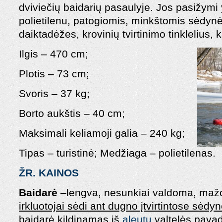
dviviečių baidarių pasaulyje. Jos pasižym
polietilenu, patogiomis, minkštomis sėdynė
daiktadėžes, krovinių tvirtinimo tinklelius, 
Ilgis – 470 cm;
Plotis – 73 cm;
Svoris – 37 kg;
Borto aukštis – 40 cm;
Maksimali keliamoji galia – 240 kg;
Tipas – turistinė; Medžiaga – polietilenas.
ŽR. KAINOS
Baidarė
–lengva, nesunkiai valdoma, ma
irkluotojai sėdi ant dugno įtvirtintose sėdyn
baidarė kildinamas iš
aleutų
valtelės pavad