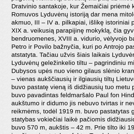
Dratvinio santakoje, kur Žemaičiai priėmė kr
Romuvos Lyduvėnų istoriją dar mena mitol
akmuo, III – IV a. pilkapiai, išlikę istoriniai
XIX a. veikusią parapijinę mokyklą, čia gy
bendruomenes, XVIII a. vidurio, vėlyvojo ba
Petro ir Povilo bažnyčia, kuri po Antrojo p
atstatyta. Tačiau užvis šiais laikais Lydu
Lyduvėnų geležinkelio tiltu – pagrindiniu m
Dubysos upės nuo vieno gilaus slėnio kranto
– vienas aukščiausių ir ilgiausių tiltų Lietu
buvo pastatę vieną iš didžiausių tuo metu p
buvo pavadintas feldmaršalo Paul fon Hin
aukštumo ir didumo jis nebuvo tvirtas ir nev
reikmėms, todėl 1919 m. buvo pastatytas gel
statybas vokiečiai laikė pačiomis didžiausio
buvo 570 m, aukštis – 42 m. Prie tilto iki 