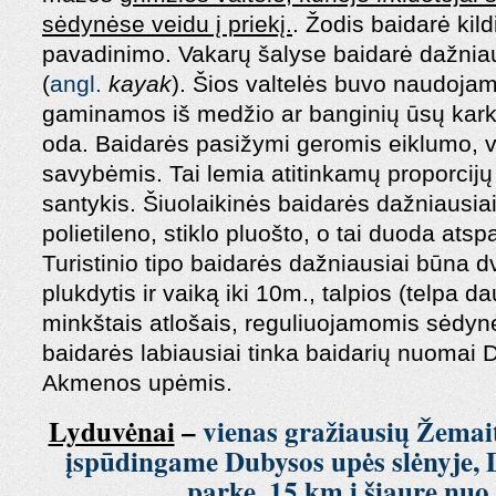
sėdynėse veidu į priekį.
. Žodis baidarė kil
pavadinimo. Vakarų šalyse baidarė dažnia
(
angl.
kayak
). Šios valtelės buvo naudojam
gaminamos iš medžio ar banginių ūsų karka
oda. Baidarės pasižymi geromis eiklumo, v
savybėmis. Tai lemia atitinkamų proporcijų b
santykis. Šiuolaikinės baidarės dažniausi
polietileno, stiklo pluošto, o tai duoda ats
Turistinio tipo baidarės dažniausiai būna d
plukdytis ir vaiką iki 10m., talpios (telpa 
minkštais atlošais, reguliuojamomis sėdynėm
baidarės labiausiai tinka baidarių nuomai
Akmenos upėmis.
Lyduvėnai
–
vienas gražiausių Žemait
įspūdingame Dubysos upės slėnyje,
parke, 15 km į šiaurę nuo