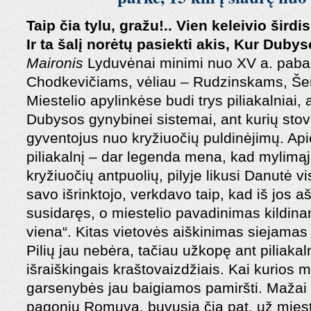
Taip čia tylu, gražu!.. Vien keleivio širdis
Ir ta šalį norėtų pasiekti akis,
Kur Dubyso
Maironis
Lyduvėnai minimi nuo XV a. pabai
Chodkevičiams, vėliau – Rudzinskams, Še
Miestelio apylinkėse budi trys piliakalniai,
Dubysos gynybinei sistemai, ant kurių stov
gyventojus nuo kryžiuočių puldinėjimų. Api
piliakalnį – dar legenda mena, kad mylimąj
kryžiuočių antpuolių, pilyje likusi Danutė vi
savo išrinktojo, verkdavo taip, kad iš jos 
susidaręs, o miestelio pavadinimas kildina
viena“. Kitas vietovės aiškinimas siejamas
Pilių jau nebėra, tačiau užkopę ant piliakal
išraiškingais kraštovaizdžiais. Kai kurios m
garsenybės jau baigiamos pamiršti. Mažai
pagonių Romuvą, buvusią čia pat, už mieste