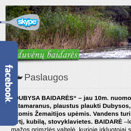
Paslaugos
„DUBYSA BAIDARĖS“ – jau 10m. nuomoj
katamaranus, plaustus plaukti Dubysos,
kitomis Žemaitijos upėmis. Vandens turi
pirtį, kubilą, stovyklavietes.
BAIDARĖ
–l
mažos
grimzlės valtelė, kurioje irkluotojai 