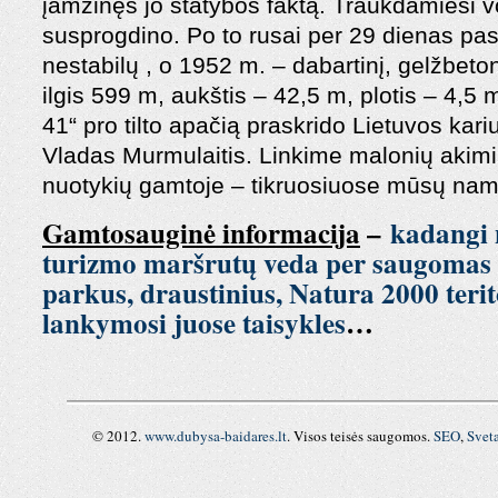
įamžinęs jo statybos faktą. Traukdamiesi vo
susprogdino. Po to rusai per 29 dienas past
nestabilų , o 1952 m. – dabartinį, gelžbetonin
ilgis 599 m, aukštis – 42,5 m, plotis – 4,5
41“ pro tilto apačią praskrido Lietuvos ka
Vladas Murmulaitis. Linkime malonių akimir
nuotykių gamtoje – tikruosiuose mūsų na
Gamtosauginė informacija
–
kadangi 
turizmo maršrutų veda per saugomas te
parkus, draustinius, Natura 2000 terit
lankymosi juose taisykles
…
© 2012.
www.dubysa-baidares.lt
. Visos teisės saugomos.
SEO
,
Svet
RSS
,
RSS
FEED
,