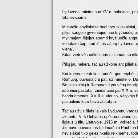
Lyduvėnai minimi nuo XV a. pabaigos, pr
Stanevičiams.
Miestelio apylinkėse budi trys piliakalnia
pilys saugojo gyventojus nuo kryžiuočių pu
mylimąjam išjojus atremti kryžiuočių antpuol
verkdavo taip, kad iš jos ašarų Lyduvos up
viena“.
Kitas vietovės aiškinimas siejamas su išk
Pilių jau nebėra, tačiau užkopę ant piliakal
Kai kurios miestelio istorinės garsenybės
Romuvą, buvusią čia pat, už miestelio, Dub
Be piliakalnių ir Romuvos Lyduvėnų istoriją
istoriniai pastatai, žinios apie jau XIX a.
bendruomenes, XVIII a. vidurio, vėlyvojo ba
pasaulinio karo buvo atstatyta.
Tačiau užvis šiais laikais Lyduvėnų vardas
akcentu. Virš Dubysos upės nuo vieno gilau
ilgiausių tiltų Lietuvoje. 1916 m. vokiečiai
Jis buvo pavadintas feldmaršalo Paul fon 
nevisiškai tiko geležinkelio reikmėms, tod