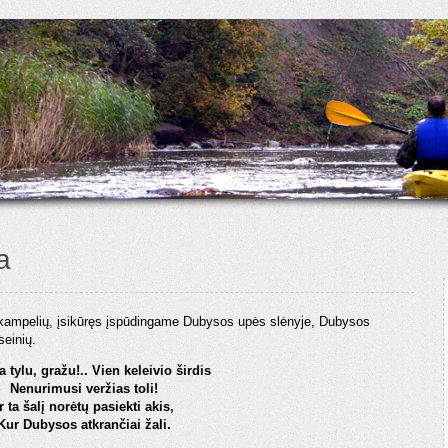
a
 kampelių, įsikūręs įspūdingame Dubysos upės slėnyje, Dubysos
seinių.
a tylu, gražu!.. Vien keleivio širdis
Nenurimusi veržias toli!
Ir ta šalį norėtų pasiekti akis,
Kur Dubysos atkrančiai žali.