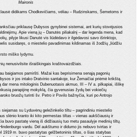
Maironis
iklausė didikams Chodkevičiams, vėliau – Rudzinskams, Šemetoms ir
i, anksčiau priklausę Dubysos gynybinei sistemai, ant kurių stovėjusios
ldinėjimų. Apie vieną jų – Danutės piliakalnį – dar legenda mena, kad
ių, pilyje likusi Danutė vis liūdėdavo ir ilgėdavosi savo išrinktojo,
elis susidaręs, o miestelio pavadinimas kildinamas iš žodžių „liūdžiu
irsto miško lydymu.
nių nenusivilsite išraiškingais kraštovaizdžiais.
 jau baigiamos pamiršti. Mažai kas beprisimena senąją pagonių
ysos ir jos intako Dratvinio santakoje, kur Žemaičiai priėmė krikštą.
 dar mena mitologinis Dubenuotasis akmuo, III – IV a. pilkapiai, išlikę
 veikusią parapijinę mokyklą, čia gyvenusias žydų bei vokiečių
roko bruožų turinti šv. Petro ir Povilo bažnyčia, kuri po Antrojo
 siejamas su Lyduvėnų geležinkelio tiltu – pagrindiniu miestelio
s slėnio kranto iki kito permestas tiltas – vienas aukščiausių ir
 čia buvo pastatę vieną iš didžiausių tuo metu pasaulyje medinių tiltų.
Hindenburgo vardu. Dėl aukštumo ir didumo jis nebuvo tvirtas ir
ėl 1919 m. buvo pastatytas gelžbetoninis tiltas, o šias statybas