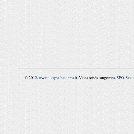
© 2012.
www.dubysa-baidares.lt
. Visos teisės saugomos.
SEO
,
Svet
RSS
,
RSS
FEED
,