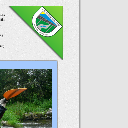
kose
liks
–
e
gą
nių