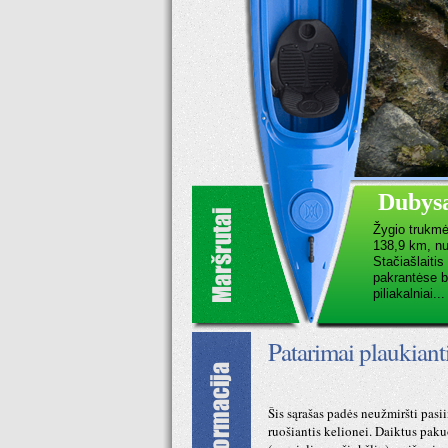
Dubys
Žygio trukmė 
138,9 km, nu
Stačiašlaiti
pakrantėse b
piliakalniai...
Patarimai plaukian
Šis sąrašas padės neužmiršti pasi
ruošiantis kelionei. Daiktus paku