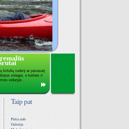
tremalūs
rutai
 kritulių rudenį ar pavasarį
tirpus sniegui, o kartais ir
emos viduryje...
Taip pat
Pirtis.info
Galerija