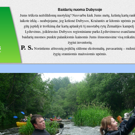
Baidarių nuoma Dubysoje
Jums trūksta neišdildomų nuotykių? Nesvarbu kiek Jums metų, kelintą kartą ran
laikote irklą – neabejojame, jog kelionė Dubysos, Kražantės ar kitomis upėmis pa
gilų įspūdį ir troškimą dar kartą aplankyti šį nuostabų rytų Žemaitijos kampelį 
Lyduvėnus, įsikūrusius Dubysos regioniniame parke.Lyduvėnuose esančiam
baidarių nuomos punkte palankiomis kainomis Jums išnuomosime visą reikalin
žygiui inventorių.
P. S.
Norintiems aštresnių pojūčių siūlome ekstremalių, pavasarinių – rudeni
žygių srauniomis mažosiomis upėmis.