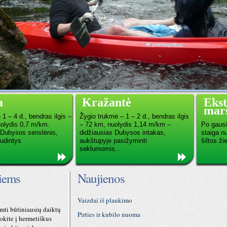
a
Kražantė
Eks
marš
1 – 4 d., bendras ilgis –
Žygio trukmė – 1 – 2 d., bendras ilgis
olydis 0,7 m/km.
– 72 km, nuolydis 1,14 m/km –
Po gausių
s Dubysos senslėnis,
didžiausias Dubysos intakas,
staiga nu
udintys
aukštupyje pasižyminti
šiltos ži
seklumomis...
tiems
Naujienos
Vaizdai iš plaukimo
imti būtiniausių daiktų
Pirties ir kubilo nuoma
okite į hermetiškus