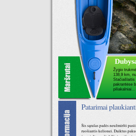
Dubys
Žygio trukmė 
138,9 km, nu
Stačiašlaiti
pakrantėse b
piliakalniai...
Patarimai plaukian
Šis sąrašas padės neužmiršti pasi
ruošiantis kelionei. Daiktus paku