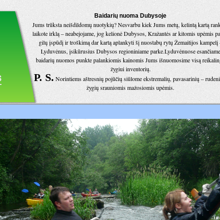
Baidarių nuoma Dubysoje
Jums trūksta neišdildomų nuotykių? Nesvarbu kiek Jums metų, kelintą kartą ran
laikote irklą – neabejojame, jog kelionė Dubysos, Kražantės ar kitomis upėmis pa
gilų įspūdį ir troškimą dar kartą aplankyti šį nuostabų rytų Žemaitijos kampelį 
Lyduvėnus, įsikūrusius Dubysos regioniniame parke.Lyduvėnuose esančiam
baidarių nuomos punkte palankiomis kainomis Jums išnuomosime visą reikalin
žygiui inventorių.
P. S.
Norintiems aštresnių pojūčių siūlome ekstremalių, pavasarinių – rudeni
žygių srauniomis mažosiomis upėmis.