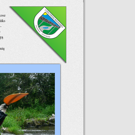
kose
liks
–
e
gą
nių