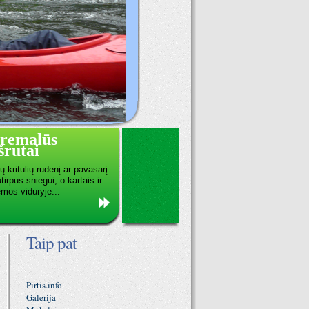
tremalūs
rutai
 kritulių rudenį ar pavasarį
tirpus sniegui, o kartais ir
emos viduryje...
Taip pat
Pirtis.info
Galerija