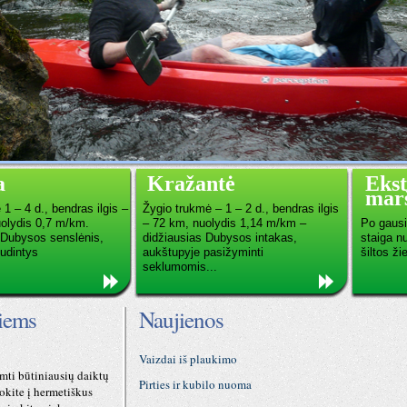
a
Kražantė
Eks
marš
1 – 4 d., bendras ilgis –
Žygio trukmė – 1 – 2 d., bendras ilgis
olydis 0,7 m/km.
– 72 km, nuolydis 1,14 m/km –
Po gausių
s Dubysos senslėnis,
didžiausias Dubysos intakas,
staiga nu
udintys
aukštupyje pasižyminti
šiltos ži
seklumomis...
tiems
Naujienos
Vaizdai iš plaukimo
imti būtiniausių daiktų
Pirties ir kubilo nuoma
okite į hermetiškus